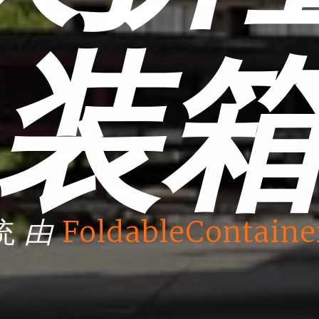
装
由
统
FoldableContaine