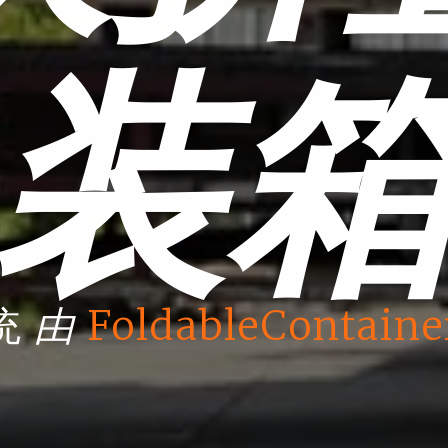
装
由
统
FoldableContaine