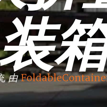
装
由
统
FoldableContaine