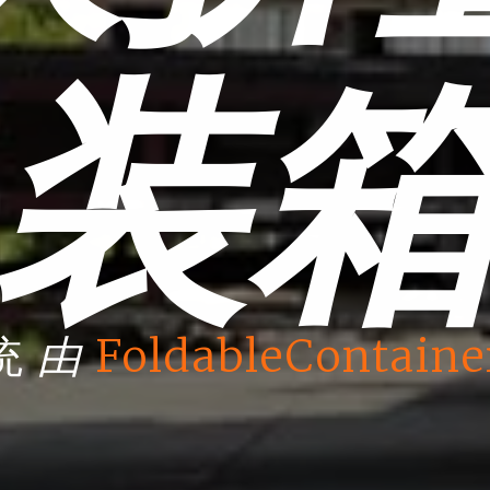
装
由
统
FoldableContaine