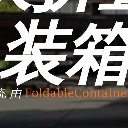
装
由
统
FoldableContaine