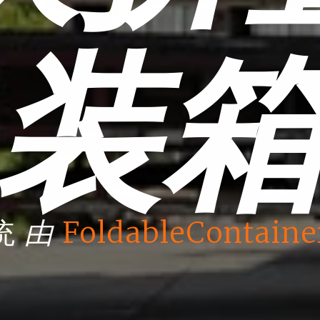
装
由
统
FoldableContaine