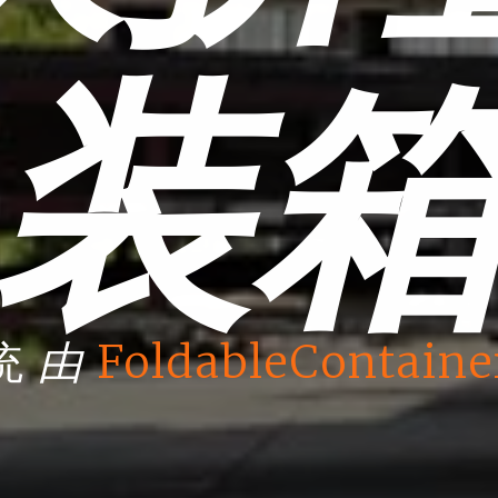
装
由
统
FoldableContaine