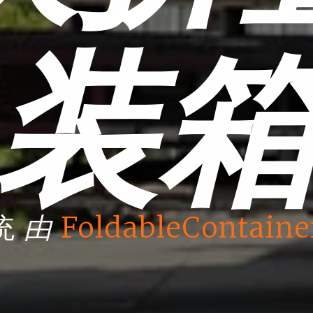
装
由
统
FoldableContaine