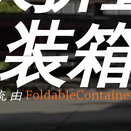
装
由
统
FoldableContaine