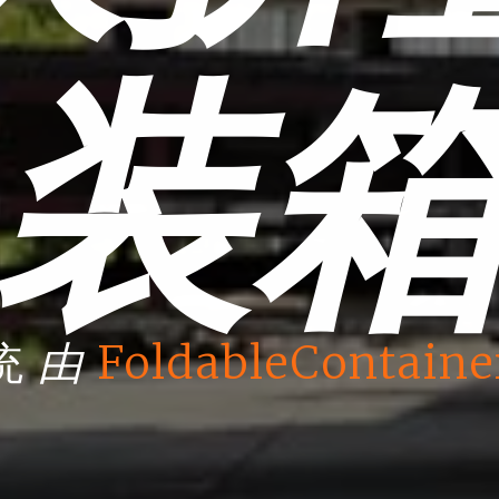
装
由
统
FoldableContaine