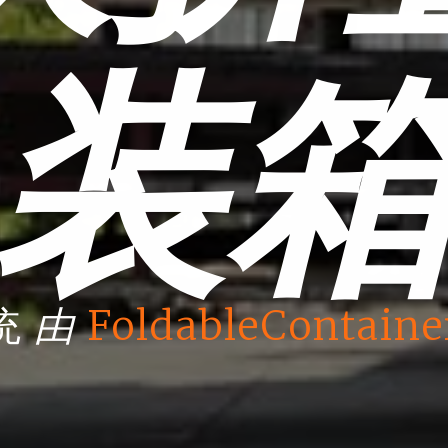
装
由
统
FoldableContaine