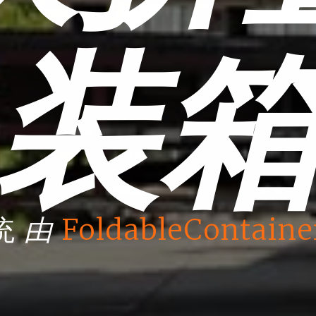
装
由
统
FoldableContaine