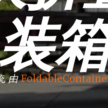
装
由
统
FoldableContaine