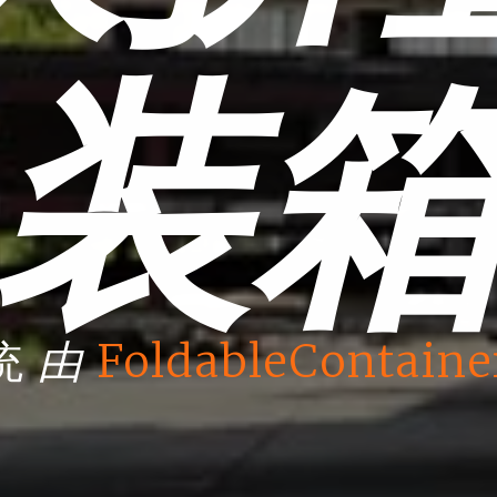
装
由
统
FoldableContaine