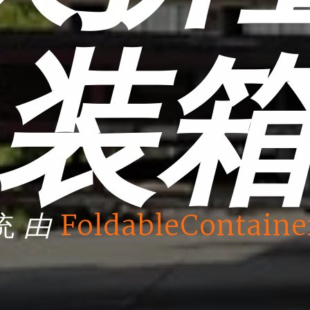
装
由
统
FoldableContaine