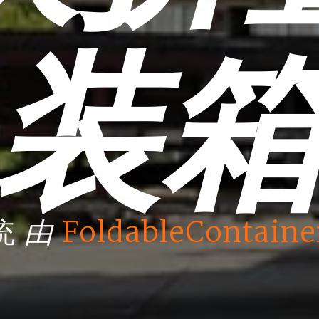
装
由
统
FoldableContaine