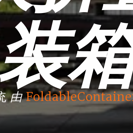
装
由
统
FoldableContaine