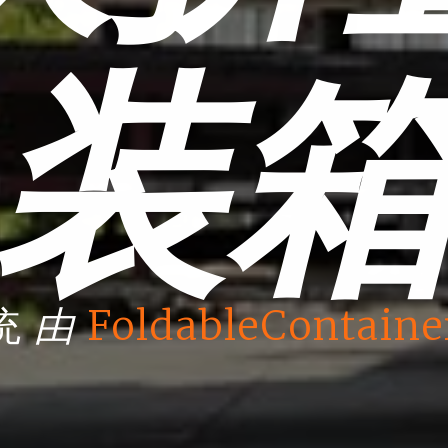
装
由
统
FoldableContaine