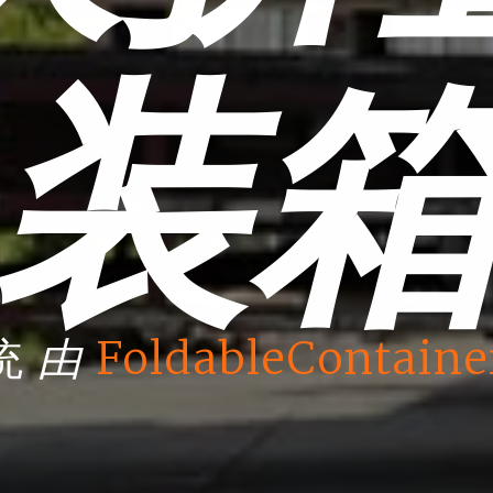
装
由
统
FoldableContaine