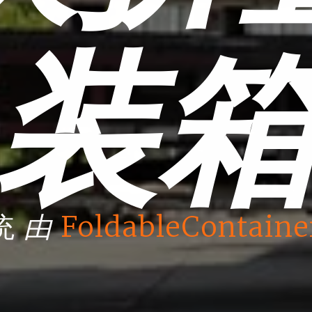
装
由
统
FoldableContaine