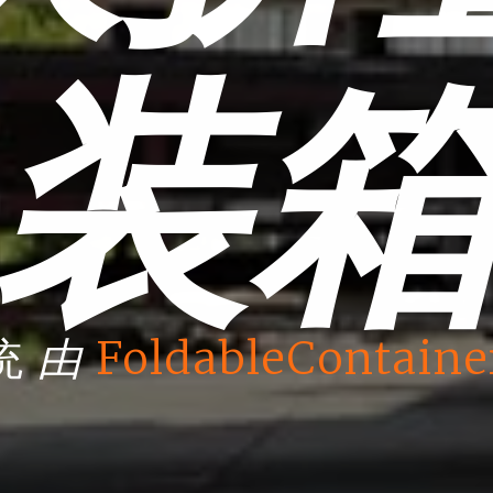
装
由
统
FoldableContaine