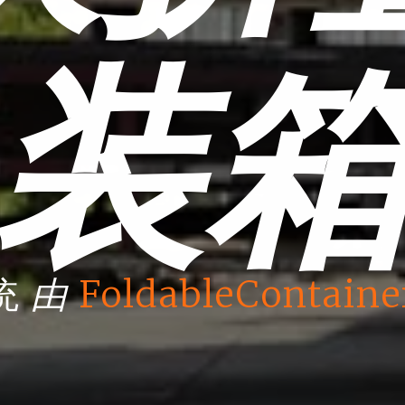
装
由
统
FoldableContaine