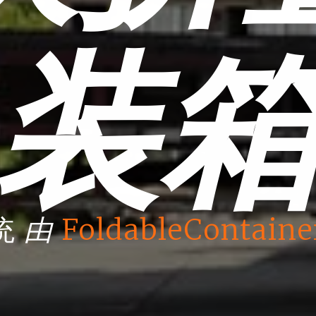
装
由
统
FoldableContaine