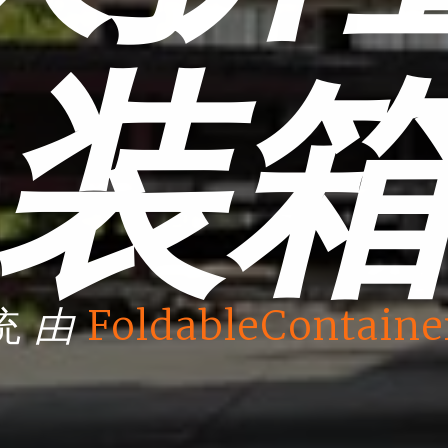
装
由
统
FoldableContaine