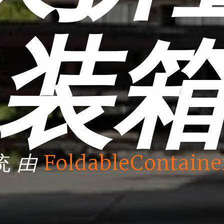
装
由
统
FoldableContaine