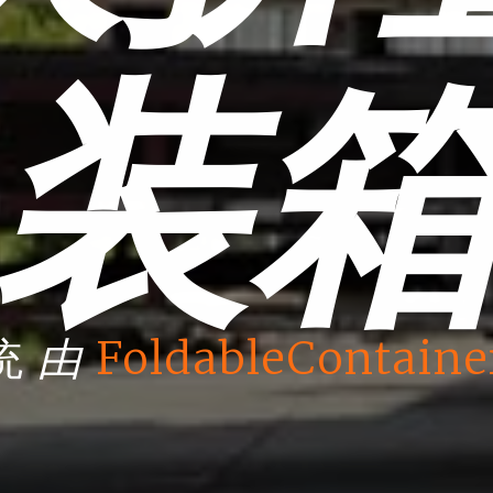
装
由
统
FoldableContaine