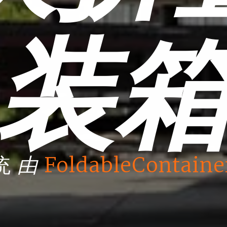
装
由
统
FoldableContaine