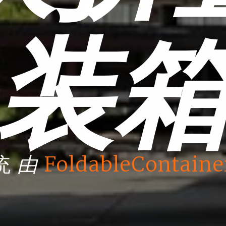
装
由
统
FoldableContaine