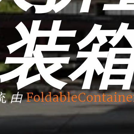
装
由
统
FoldableContaine