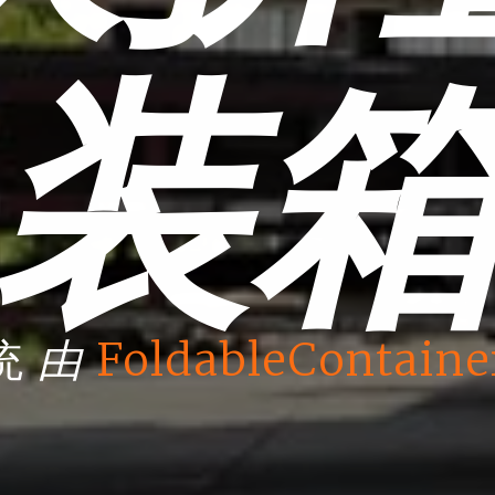
装
由
统
FoldableContaine