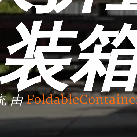
装
由
统
FoldableContaine